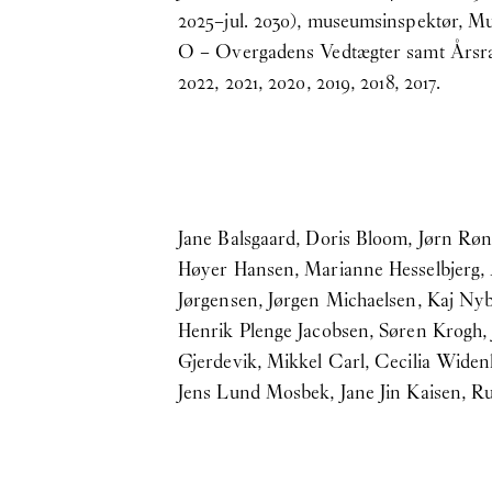
2025–jul. 2030), museumsinspektør, M
O – Overgadens Vedtægter samt Årsra
2022
,
2021
,
2020
,
2019
,
2018
,
2017
.
Jane Balsgaard, Doris Bloom, Jørn Røn
Høyer Hansen, Marianne Hesselbjerg, Al
Jørgensen, Jørgen Michaelsen, Kaj Nyb
Henrik Plenge Jacobsen, Søren Krogh,
Gjerdevik, Mikkel Carl, Cecilia Widen
Jens Lund Mosbek, Jane Jin Kaisen, R