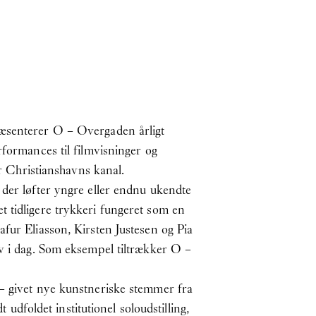
ræsenterer O – Overgaden årligt
rformances til filmvisninger og
er Christianshavns kanal.
 der løfter yngre eller endnu ukendte
 tidligere trykkeri fungeret som en
fur Eliasson, Kirsten Justesen og Pia
iv i dag. Som eksempel tiltrækker O –
 – givet nye kunstneriske stemmer fra
 udfoldet institutionel soloudstilling,