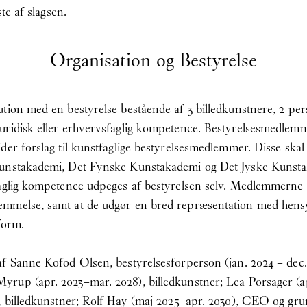
te af slagsen.
Organisation og Bestyrelse
ution med en bestyrelse bestående af 3 billedkunstnere, 2 p
uridisk eller erhvervsfaglig kompetence. Bestyrelsesmedlemm
jder forslag til kunstfaglige bestyrelsesmedlemmer. Disse sk
 Kunstakademi, Det Fynske Kunstakademi og Det Jyske Kuns
aglig kompetence udpeges af bestyrelsen selv. Medlemmerne i
emmelse, samt at de udgør en bred repræsentation med hensy
form.
af Sanne Kofod Olsen, bestyrelsesforperson (jan. 2024 – dec.
rup (apr. 2023–mar. 2028), billedkunstner; Lea Porsager (ap
), billedkunstner; Rolf Hay (maj 2025–apr. 2030), CEO og gr