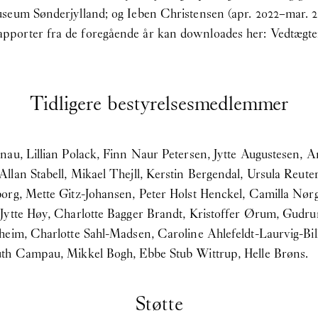
useum Sønderjylland; og Ieben Christensen (apr. 2022–mar. 
pporter fra de foregående år kan downloades her:
Vedtægte
Tidligere bestyrelsesmedlemmer
nau, Lillian Polack, Finn Naur Petersen, Jytte Augustesen, 
lan Stabell, Mikael Thejll, Kerstin Bergendal, Ursula Reuter
org, Mette Gitz-Johansen, Peter Holst Henckel, Camilla Nørg
 Jytte Høy, Charlotte Bagger Brandt, Kristoffer Ørum, Gudr
heim, Charlotte Sahl-Madsen, Caroline Ahlefeldt-Laurvig-Bi
uth Campau, Mikkel Bogh, Ebbe Stub Wittrup, Helle Brøns.
Støtte