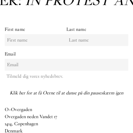
ER:
IN PROTEST A
First name
Last name
Email
Tilmeld dig vores nyhedsbrev.
Klik her for at få Oerne til at danse på din pauseskærm igen
O–Overgaden
Overgaden neden Vandet 17
1414, Copenhagen
Denmark