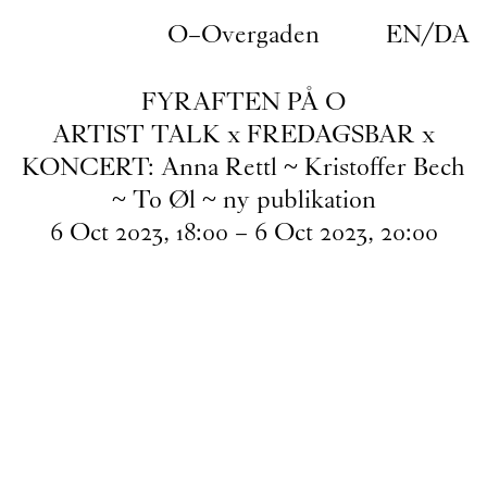
Gå til indhold
O–Overgaden
EN
/
DA
FYRAFTEN PÅ O
ARTIST TALK x FREDAGSBAR x
KONCERT: Anna Rettl ~ Kristoffer Bech
~ To Øl ~ ny publikation
6
Oct
2023
,
18
:
00
–
6
Oct
2023
,
20
:
00