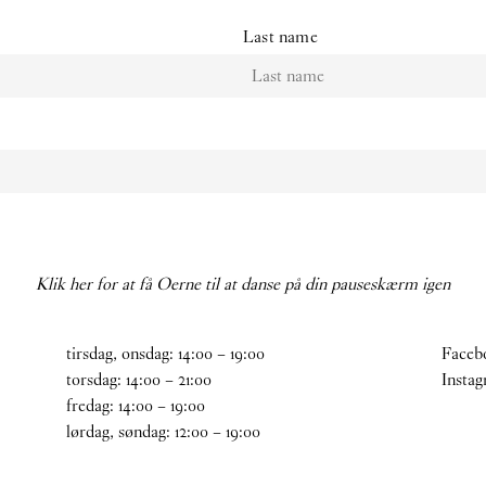
Last name
Klik her for at få Oerne til at danse på din pauseskærm igen
tirsdag, onsdag:
14
:
00
–
19
:
00
Faceb
torsdag:
14
:
00
–
21
:
00
Insta
fredag:
14
:
00
–
19
:
00
lørdag, søndag:
12
:
00
–
19
:
00