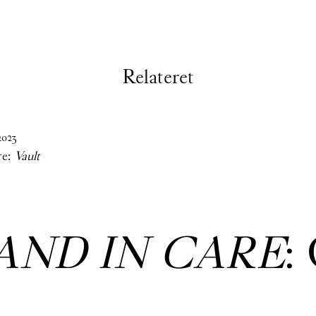
Relateret
2023
re:
Vault
AND IN CARE
: