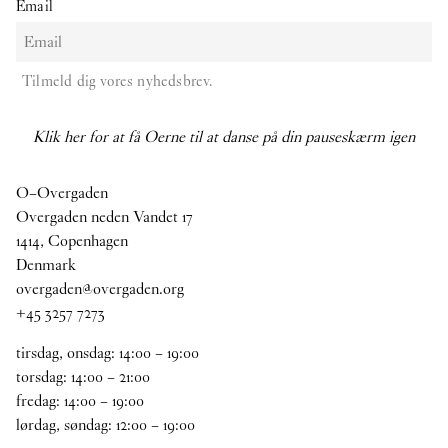
Email
Tilmeld dig vores nyhedsbrev.
Klik her for at få Oerne til at danse på din pauseskærm igen
O–Overgaden
Overgaden neden Vandet 17
1414, Copenhagen
Denmark
overgaden@overgaden.org
+45 3257 7273
tirsdag, onsdag:
14
:
00
–
19
:
00
torsdag:
14
:
00
–
21
:
00
fredag:
14
:
00
–
19
:
00
lørdag, søndag:
12
:
00
–
19
:
00