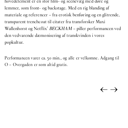
hovedelement er en stor film- og scenevæg med døre og
lemmer, som front- og backstage. Med en rig blanding af
materiale og referencer – fra erotisk benføring og en glitrende,
transparent trenchcoat til citater fra transforsker Maxi
Wallenhorst og Netflix’
BECKHAM
– piller performancen ved
den vedvarende dæmonisering af transkvinden i vores
popkultur.
Performancen varer ca. 30 min., og alle er velkomne. Adgang til
O – Overgaden er som altid gratis.
←
→