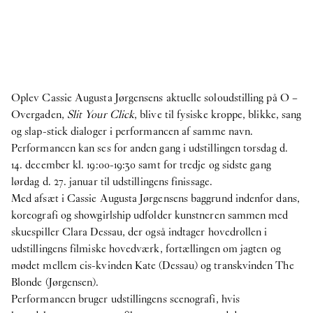
Oplev Cassie Augusta Jørgensens aktuelle soloudstilling på O –
Overgaden,
Slit Your Click
, blive til fysiske kroppe, blikke, sang
og slap-stick dialoger i performancen af samme navn.
Performancen kan ses for anden gang i udstillingen torsdag d.
14. december kl. 19:00-19:30 samt for tredje og sidste gang
lørdag d. 27. januar til udstillingens finissage.
Med afsæt i Cassie Augusta Jørgensens baggrund indenfor dans,
koreografi og showgirlship udfolder kunstneren sammen med
skuespiller Clara Dessau, der også indtager hovedrollen i
udstillingens filmiske hovedværk, fortællingen om jagten og
mødet mellem cis-kvinden Kate (Dessau) og transkvinden The
Blonde (Jørgensen).
Performancen bruger udstillingens scenografi, hvis