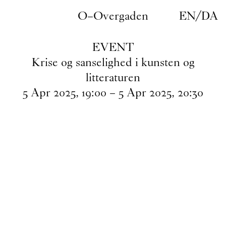
Gå til indhold
O–Overgaden
EN
/
DA
EVENT
Krise og sanselighed i kunsten og
litteraturen
5
Apr
2025
,
19
:
00
–
5
Apr
2025
,
20
:
30