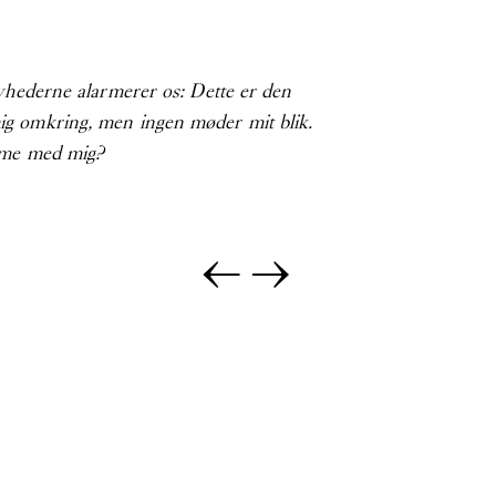
 nyhederne alarmerer os: Dette er den
 mig omkring, men ingen møder mit blik.
omme med mig?
←
→