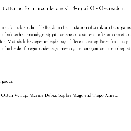
rt efter performancen lørdag kl. 18–19 på O - Overgaden.
 et kritisk studie af billeddannelse i relation til strukturelle organ
af sikkerhedsparadigmet; på den ene side statens løfte om oprethold
 for. Metodisk bevæger arbejdet sig af flere akser og låner fra discip
oget af arbejdet foregår under eget navn og anden igennem samarbejde
ergaden
a Ostan Vejrup, Marina Dubia, Sophia Mage and Tiago Amate