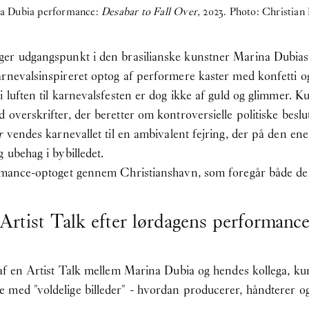
a Dubia performance:
Desabar to Fall Over
, 2023. Photo: Christian
ger udgangspunkt i den brasilianske kunstner Marina Dubias f
arnevalsinspireret optog af performere kaster med konfetti 
 luften til karnevalsfesten er dog ikke af guld og glimmer. K
overskrifter, der beretter om kontroversielle politiske beslu
r
vendes karnevallet til en ambivalent fejring, der på den ene
 ubehag i bybilledet.
rmance-optoget gennem Christianshavn, som foregår både den 8.
Artist Talk efter lørdagens performanc
t af en Artist Talk mellem Marina Dubia og hendes kollega, 
 med "voldelige billeder" - hvordan producerer, håndterer o