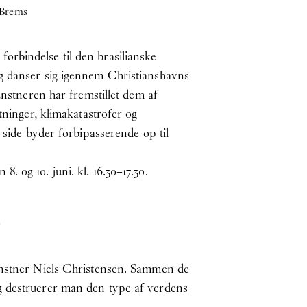
 Brems
orbindelse til den brasilianske
og danser sig igennem Christianshavns
unstneren har fremstillet dem af
tninger, klimakatastrofer og
 side byder forbipasserende op til
 og 10. juni. kl. 16.30–17.30.
e
kunstner Niels Christensen. Sammen de
g destruerer man den type af verdens