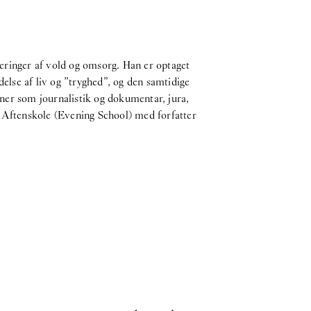
iseringer af vold og omsorg. Han er optaget
else af liv og ”tryghed”, og den samtidige
liner som journalistik og dokumentar, jura,
t Aftenskole (Evening School) med forfatter