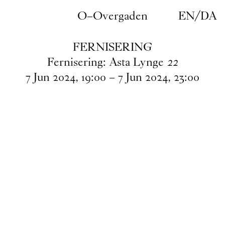
Gå til indhold
O–Overgaden
EN
/
DA
FERNISERING
Fernisering: Asta Lynge
22
7
Jun
2024
,
19
:
00
–
7
Jun
2024
,
23
:
00