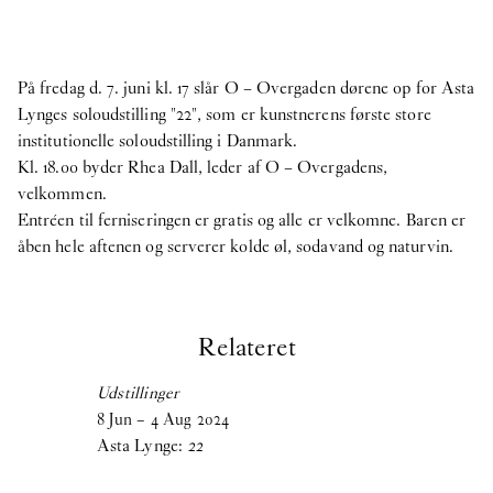
På fredag d. 7. juni kl. 17 slår O – Overgaden dørene op for Asta
Lynges soloudstilling "22", som er kunstnerens første store
institutionelle soloudstilling i Danmark.
Kl. 18.00 byder Rhea Dall, leder af O – Overgadens,
velkommen.
Entréen til ferniseringen er gratis og alle er velkomne. Baren er
åben hele aftenen og serverer kolde øl, sodavand og naturvin.
Relateret
Udstillinger
8
Jun
–
4
Aug
2024
Asta Lynge:
22