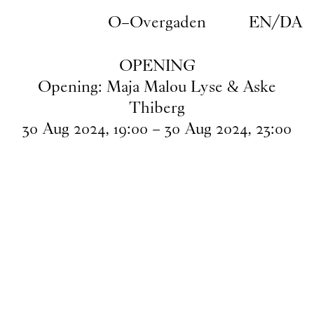
Gå til indhold
O–Overgaden
EN
/
DA
OPENING
Opening: Maja Malou Lyse & Aske
Thiberg
30
Aug
2024
,
19
:
00
–
30
Aug
2024
,
23
:
00