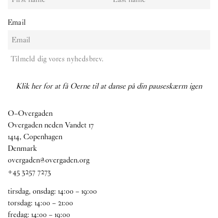
Email
Tilmeld dig vores nyhedsbrev.
Klik her for at få Oerne til at danse på din pauseskærm igen
O–Overgaden
Overgaden neden Vandet 17
1414, Copenhagen
Denmark
overgaden@overgaden.org
+45 3257 7273
tirsdag, onsdag:
14
:
00
–
19
:
00
torsdag:
14
:
00
–
21
:
00
fredag:
14
:
00
–
19
:
00