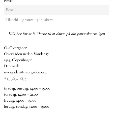
Email
Tilmeld dig vores nyhedsbrev.
Klik her for at få Oerne til at danse på din pauseskærm igen
O–Overgaden
Overgaden neden Vandet 17
1414, Copenhagen
Denmark
overgaden@overgaden.org
+45 3257 7273
tirsdag, onsdag:
14
:
00
–
19
:
00
torsdag:
14
:
00
–
21
:
00
fredag:
14
:
00
–
19
:
00
lørdag, søndag:
12
:
00
–
19
:
00