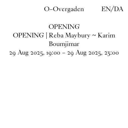
Gå til indhold
O–Overgaden
EN
/
DA
OPENING
OPENING | Reba Maybury ~ Karim
Boumjimar
29
Aug
2025
,
19
:
00
–
29
Aug
2025
,
23
:
00