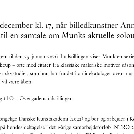
 december kl. 17, når billedkunstner 
til en samtale om Munks aktuelle solou
 til den 25. januar 2026. I udstillingen viser Munk en serie
eup – ofte med citater fra klassiske maleriske motiver såsom s
ller skystudier, som hun har fundet i onlinekataloger over mu
 vil være åben.
 til O – Overgadens udstillinger.
lige Danske Kunstakademi (2022) og bor og arbejder i Kø
 hendes deltagelse i det 1-årige samarbejdsforløb INTRO 20