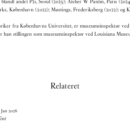
 blandt andet P21, Seoul (2025); Atelier W Pantin, Paris (2024
s, København (2022); Møstings, Frederiksberg (2022); og 
ker fra Københavns Universitet, er museumsinspektør ve
æder han stillingen som museumsinspektør ved Louisiana Mu
Relateret
Jan
2026
int