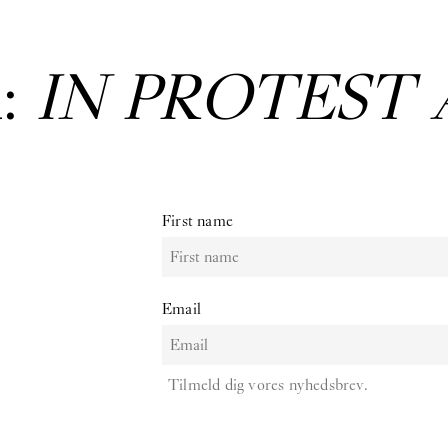
:
IN PROTEST 
First name
Email
Tilmeld dig vores nyhedsbrev.