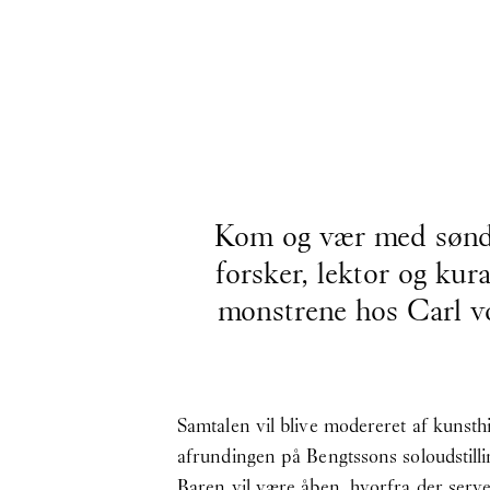
Kom og vær med søndag
forsker, lektor og ku
monstrene hos Carl vo
Samtalen vil blive modereret af kunst
afrundingen på Bengtssons soloudstill
Baren vil være åben, hvorfra der serv