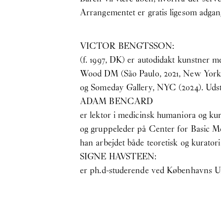
Arrangementet er gratis ligesom adgang
VICTOR BENGTSSON:
(f. 1997, DK) er autodidakt kunstner m
Wood DM (São Paulo, 2021, New York, 2
og Someday Gallery, NYC (2024). Udstil
ADAM BENCARD
er lektor i medicinsk humaniora og ku
og gruppeleder på Center for Basic Me
han arbejdet både teoretisk og kuratori
SIGNE HAVSTEEN:
er ph.d-studerende ved Københavns Un