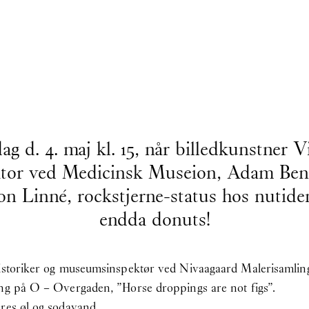
 d. 4. maj kl. 15, når billedkunstner 
rator ved Medicinsk Museion, Adam Ben
n Linné, rockstjerne-status hos nutide
endda donuts!
historiker og museumsinspektør ved Nivaagaard Malerisamlin
ing på O – Overgaden, ”Horse droppings are not figs”.
eres øl og sodavand.