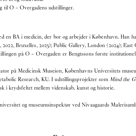
 til O – Overgadens udstillinger.
ed en BA i medicin, der bor og arbejder i København. Han har 
022, Bruxelles, 2023); Public Gallery, London (2024); East
lingen på O – Overgaden er Bengtssons første institutionelle
rator på Medicinsk Museion, Københavns Universitets museum
tabolic Research, KU. I udstillingsprojekter som
Mind the G
sk i krydsfeltet mellem videnskab, kunst og historie.
iversitet og museumsinspektør ved Nivaagaards Malerisaml