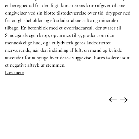
er beregnet ud fra den fugt, kunstnerens krop afgiver til sine
omgivelser ved sin blotte tilstedeværelse over tid, drypper ned
fra en glasbeholder og efterlader alene salte og mineraler
tilbage. En betonblok med et overfladeareal, der svarer til
Sandegårds egen krop, opvarmes til 33 grader som den
menneskelige hud, og i et lydværk gøres åndedrættet
nærværende, når den indånding af luft, en mand og kvinde
anvender for at synge hver deres vuggevise, høres isoleret som
et negativt aftryk af stemmen.
Læs mere
←
→