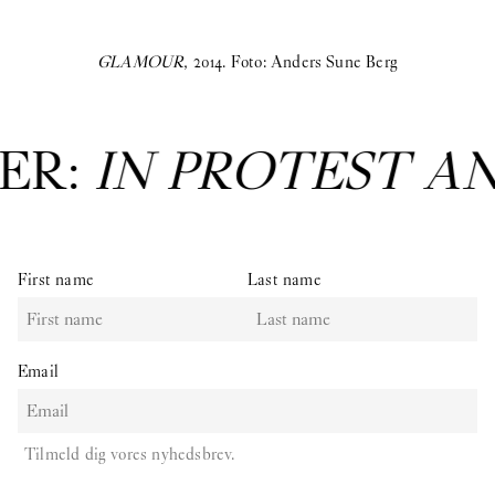
GLAMOUR
, 2014. Foto: Anders Sune Berg
ER:
IN PROTEST A
S
First name
Last name
Email
Tilmeld dig vores nyhedsbrev.