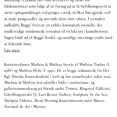
falskmøntneri som følge af sit forsøg på at få befolkningen til at
sætte spørgsmålstegn ved penges værdi, hvilket han gjorde ved
at male pengesedler og anvende dem som valuta. I retssalen
indkaldte Boggs’ forsvar en række kunstprofessionelle, der
midlertidigt omdannede retssalen til en lektion i kunsthistorie.
Sagen faldt ud til Boggs’ fordel, og samtlige nævninge endte med
at frikende ham.
Læs mere
Kunstnerduoen Mathias & Mathias består af Mathias Toubro (f.
1986) og Mathias Dyhr (f. 1991). De er begge uddannede fra Det
Kgl. Danske Kunstakademi i 2016 og har samarbejdet siden 2012.
Mathias & Mathias har udstillet både i institutions- og
gallerisammenhæng på blandt andet Tranen, Ringsted Galleriet,
Udstillingsstedet Q, Last Resort Gallery, Sculpture by the Sea,
Skulptur Odense, Heart Herning Kunstmuseum samt Museo
National de Art i Mexico.