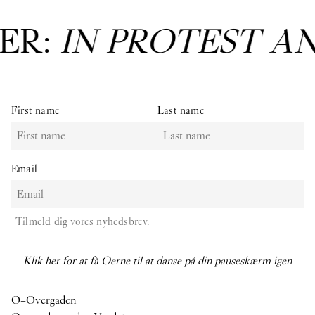
EST AND IN CARE
: 
First name
Last name
Email
Tilmeld dig vores nyhedsbrev.
Klik her for at få Oerne til at danse på din pauseskærm igen
O–Overgaden