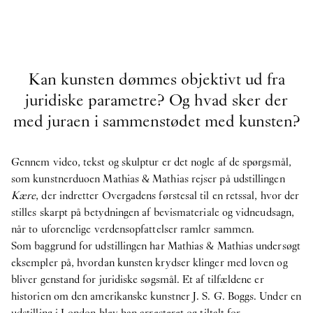
Kan kunsten dømmes objektivt ud fra
juridiske parametre? Og hvad sker der
med juraen i sammenstødet med kunsten?
Gennem video, tekst og skulptur er det nogle af de spørgsmål,
som kunstnerduoen Mathias & Mathias rejser på udstillingen
Kære
, der indretter Overgadens førstesal til en retssal, hvor der
stilles skarpt på betydningen af bevismateriale og vidneudsagn,
når to uforenelige verdensopfattelser ramler sammen.
Som baggrund for udstillingen har Mathias & Mathias undersøgt
eksempler på, hvordan kunsten krydser klinger med loven og
bliver genstand for juridiske søgsmål. Et af tilfældene er
historien om den amerikanske kunstner J. S. G. Boggs. Under en
udstilling i London blev han arresteret og tiltalt for