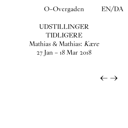
Gå til indhold
O–Overgaden
EN
/
DA
UDSTILLINGER
TIDLIGERE
Mathias & Mathias:
Kære
27
Jan
–
18
Mar
2018
←
→