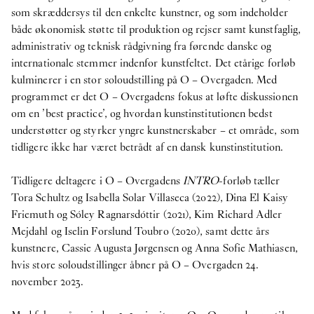
som skræddersys til den enkelte kunstner, og som indeholder
både økonomisk støtte til produktion og rejser samt kunstfaglig,
administrativ og teknisk rådgivning fra førende danske og
internationale stemmer indenfor kunstfeltet. Det etårige forløb
kulminerer i en stor soloudstilling på O – Overgaden. Med
programmet er det O – Overgadens fokus at løfte diskussionen
om en ’best practice’, og hvordan kunstinstitutionen bedst
understøtter og styrker yngre kunstnerskaber – et område, som
tidligere ikke har været betrådt af en dansk kunstinstitution.
Tidligere deltagere i O – Overgadens
INTRO
-forløb tæller
Tora Schultz og Isabella Solar Villaseca (2022), Dina El Kaisy
Friemuth og Sóley Ragnarsdóttir (2021), Kim Richard Adler
Mejdahl og Iselin Forslund Toubro (2020), samt dette års
kunstnere, Cassie Augusta Jørgensen og Anna Sofie Mathiasen,
hvis store soloudstillinger åbner på O – Overgaden 24.
november 2023.