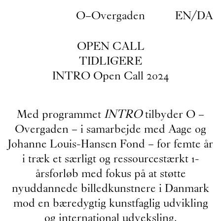
Gå til indhold
O–Overgaden
EN
/
DA
OPEN CALL
TIDLIGERE
INTRO Open Call 2024
Med programmet
INTRO
tilbyder O –
Overgaden – i samarbejde med Aage og
Johanne Louis-Hansen Fond – for femte år
i træk et særligt og ressourcestærkt 1-
årsforløb med fokus på at støtte
nyuddannede billedkunstnere i Danmark
mod en bæredygtig kunstfaglig udvikling
og international udveksling.