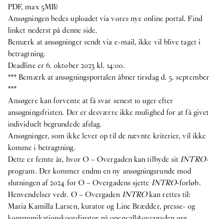
PDF, max 5MB)
Ansøgningen bedes uploadet via vores nye online portal. Find
linket nederst på denne side.
Bemærk at ansøgninger sendt via e-mail, ikke vil blive taget i
betragtning.
Deadline er 6. oktober 2023 kl. 14:00.
*** Bemærk at ansøgningsportalen åbner tirsdag d. 5. september
***
Ansøgere kan forvente at få svar senest 10 uger efter
ansøgningsfristen. Der er desværre ikke mulighed for at få givet
individuelt begrundede afslag.
Ansøgninger, som ikke lever op til de nævnte kriterier, vil ikke
komme i betragtning.
Dette er femte år, hvor O – Overgaden kan tilbyde sit
INTRO
-
program. Der kommer endnu en ny ansøgningsrunde mod
slutningen af 2024 for O – Overgadens sjette
INTRO
-forløb.
Henvendelser vedr. O – Overgaden
INTRO
kan rettes til:
Maria Kamilla Larsen, kurator og Line Brædder, presse- og
kommunikationskoordinator på
opencall@overgaden.org