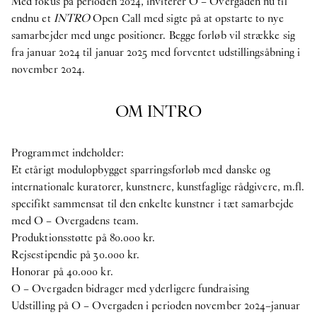
Med fokus på perioden 2024, inviterer O – Overgaden nu til
endnu et
INTRO
Open Call med sigte på at opstarte to nye
samarbejder med unge positioner. Begge forløb vil strække sig
fra januar 2024 til januar 2025 med forventet udstillingsåbning i
november 2024.
OM INTRO
Programmet indeholder:
Et etårigt modulopbygget sparringsforløb med danske og
internationale kuratorer, kunstnere, kunstfaglige rådgivere, m.fl.
specifikt sammensat til den enkelte kunstner i tæt samarbejde
med O – Overgadens team.
Produktionsstøtte på 80.000 kr.
Rejsestipendie på 30.000 kr.
Honorar på 40.000 kr.
O – Overgaden bidrager med yderligere fundraising
Udstilling på O – Overgaden i perioden november 2024–januar