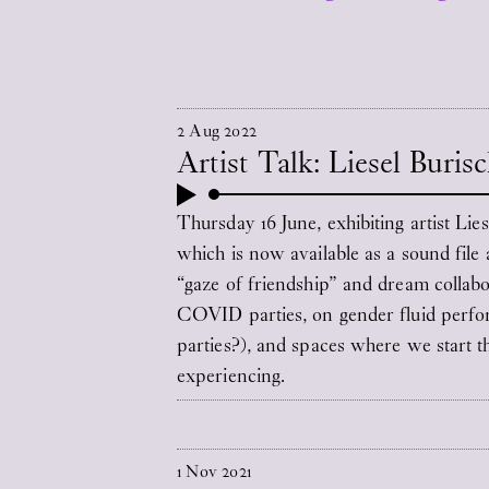
2
Aug
2022
Artist Talk: Liesel Buris
Thursday 16 June, exhibiting artist Lie
which is now available as a sound file
“gaze of friendship” and dream collabo
COVID parties, on gender fluid perform
parties?), and spaces where we start 
experiencing.
1
Nov
2021