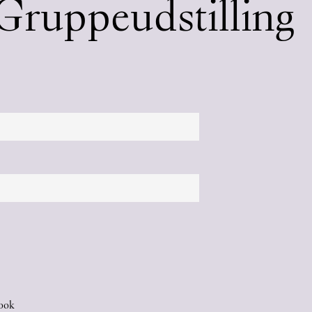
 Gruppeudstilling
ook