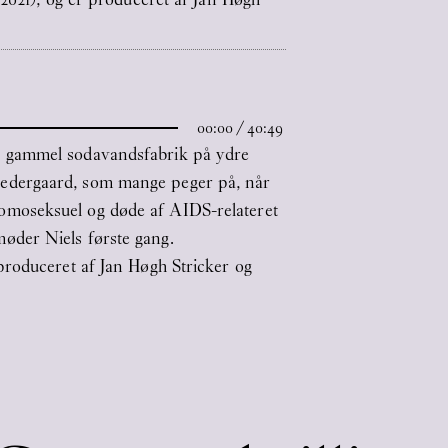
00:00
/
40:49
i en gammel sodavandsfabrik på ydre
Nedergaard, som mange peger på, når
omoseksuel og døde af AIDS-relateret
øder Niels første gang.
produceret af Jan Høgh Stricker og