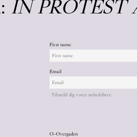
:
IN PROTEST 
First name
Email
Tilmeld dig vores nyhedsbrev.
O–Overgaden