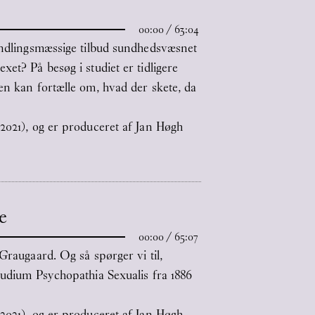
00:00
/
63:04
handlingsmæssige tilbud sundhedsvæsnet
et? På besøg i studiet er tidligere
en kan fortælle om, hvad der skete, da
 2021), og er produceret af Jan Høgh
e
00:00
/
65:07
Graugaard. Og så spørger vi til,
tudium Psychopathia Sexualis fra 1886
2021), og er produceret af Jan Høgh