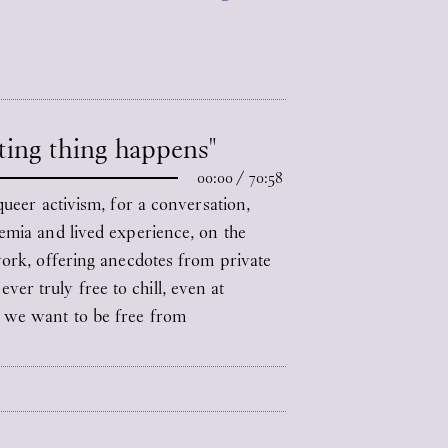
sting thing happens"
00:00
/
70:58
queer activism, for a conversation,
demia and lived experience, on the
work, offering anecdotes from private
r truly free to chill, even at
t we want to be free from