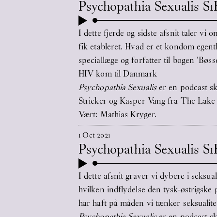
Psychopathia Sexualis S
I dette fjerde og sidste afsnit taler 
fik etableret. Hvad er et kondom egentl
speciallæge og forfatter til bogen 'Bø
HIV kom til Danmark
Psychopathia Sexualis
er en podcast sk
Stricker og Kasper Vang fra The Lake
Vært: Mathias Kryger.
1
Oct
2021
Psychopathia Sexualis S1
I dette afsnit graver vi dybere i seksu
hvilken indflydelse den tysk-østrigske
har haft på måden vi tænker seksualitet
Psychopathia Sexualis
er en podcast sk