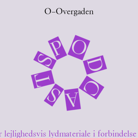
O–Overgaden
O
P
S
D
T
C
S
A
ejlighedsvis lydmateriale i forbindelse