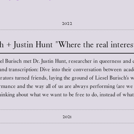
2022
ch + Justin Hunt "Where the real intere
sel Burisch met Dr. Justin Hunt, researcher in queerness and 
 and transcription: Dive into their conversation between aca
rators turned friends, laying the ground of Liesel Burisch’s 
ance and the way all of us are always performing (are we eve
thinking about what we want to be free to do, instead of wha
2021