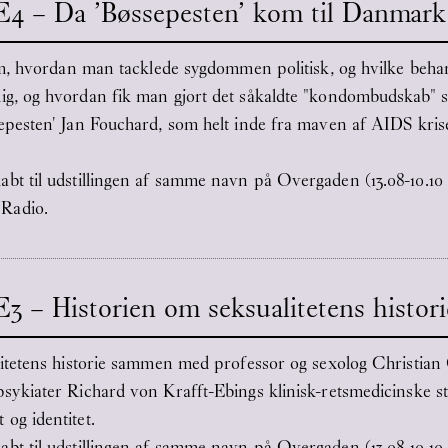
1E4 – Da ’Bøssepesten’ kom til Danmark
vi om, hvordan man tacklede sygdommen politisk, og hvilke be
ig, og hvordan fik man gjort det såkaldte "kondombudskab" sex
ssepesten' Jan Fouchard, som helt inde fra maven af AIDS kris
abt til udstillingen af samme navn på Overgaden (13.08-10.10
 Radio.
E3 – Historien om seksualitetens histori
alitetens historie sammen med professor og sexolog Christian 
 psykiater Richard von Krafft-Ebings klinisk-retsmedicinske s
 og identitet.
abt til udstillingen af samme navn på Overgaden (13.08-10.10 