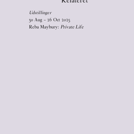
Relateret
specialdesignet, udfoldelig plakat som
Udstillinger
omslag.
30
Aug
–
26
Oct
2025
Reba Maybury:
Private Life
2026
17
Jun
2026
STICKY EYES (paintings, collages,
drawings, and monuments)
17
Jun
2026