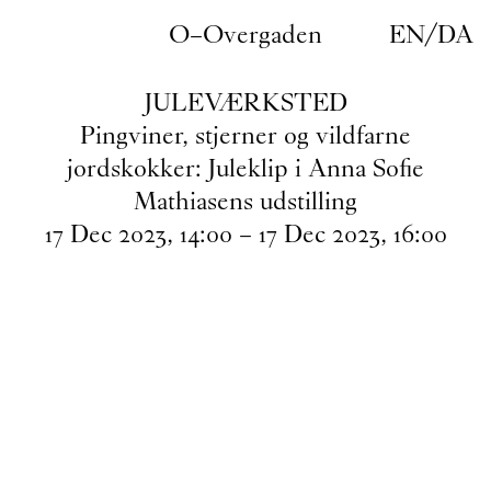
Gå til indhold
O–Overgaden
EN
/
DA
JULEVÆRKSTED
Pingviner, stjerner og vildfarne
jordskokker: Juleklip i Anna Sofie
Mathiasens udstilling
17
Dec
2023
,
14
:
00
–
17
Dec
2023
,
16
:
00