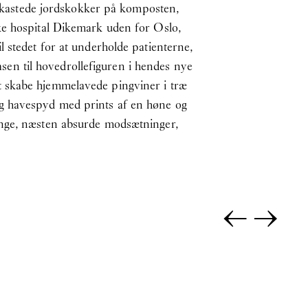
y) kastede jordskokker på komposten,
ke hospital Dikemark uden for Oslo,
 stedet for at underholde patienterne,
iasen til hovedrollefiguren i hendes nye
t skabe hjemmelavede pingviner i træ
og havespyd med prints af en høne og
ange, næsten absurde modsætninger,
←
→