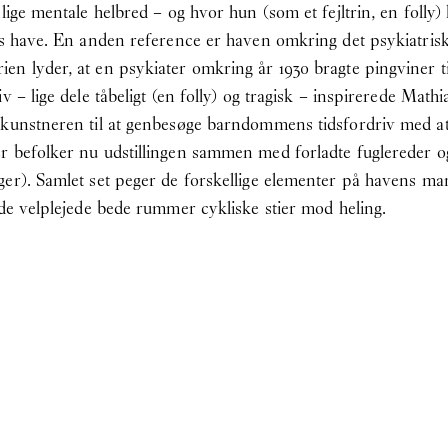
nlige mentale helbred – og hvor hun (som et fejltrin, en foll
des have. En anden reference er haven omkring det psykiatris
n lyder, at en psykiater omkring år 1930 bragte pingviner til
 – lige dele tåbeligt (en folly) og tragisk – inspirerede Math
 kunstneren til at genbesøge barndommens tidsfordriv med a
r befolker nu udstillingen sammen med forladte fuglereder 
ger). Samlet set peger de forskellige elementer på havens m
 de velplejede bede rummer cykliske stier mod heling.