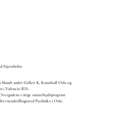
id Stjernholm
å blandt andet Galleri K, Kunsthall Oslo og
n i Valencia (ES).
– Overgadens 1-årige samarbejdsprogram
rdrevneudstillingssted Pachinko i Oslo.