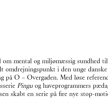
 om mental og miljømæssig sundhed til 
ralt omdrejningspunkt i den unge danske
ng på O – Overgaden. Med løse referenc
sserie
Pingu
og haveprogrammers pædago
en skabt en serie på fire nye stop-moti