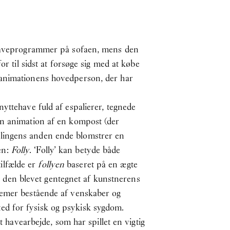
r haveprogrammer på sofaen, mens den
r til sidst at forsøge sig med at købe
 animationens hovedperson, der har
yttehave fuld af espalierer, tegnede
en animation af en kompost (der
llingens anden ende blomstrer en
gen:
Folly
. ‘Folly’ kan betyde både
tilfælde er
follyen
baseret på en ægte
er den blevet gentegnet af kunstnerens
stemer bestående af venskaber og
ed for fysisk og psykisk sygdom.
t havearbejde, som har spillet en vigtig