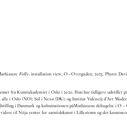
Mathiasen:
Folly
, installation view, O—Overgaden, 2023. Photo: Dav
nnet fra Kunstakademiet i Oslo i 2020. Hun har tidligere udstillet p
alle i Oslo (NO); Sol i Nexø (DK); og Institut Valencià d’Art Moder
udstilling i Danmark og kulminationen påMathiasens deltagelse i O 
videre til Nitja senter for samtidskunst i Lillestrøm og det kunstne