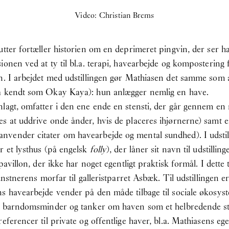
Video: Christian Brems
nutter fortæller historien om en deprimeret pingvin, der se
onen ved at ty til bl.a. terapi, havearbejde og kompostering fo
en. I arbejdet med udstillingen gør Mathiasen det samme som
så kendt som Okay Kaya): hun anlægger nemlig en have.
lagt, omfatter i den ene ende en stensti, der går gennem en n
es at uddrive onde ånder, hvis de placeres ihjørnerne) samt 
nvender citater om havearbejde og mental sundhed). I udsti
r et lysthus (på engelsk
folly
), der låner sit navn til udstillin
pavillon, der ikke har noget egentligt praktisk formål. I dette 
kunstnerens morfar til galleristparret Asbæk. Til udstillingen 
ns havearbejde vender på den måde tilbage til sociale økosy
er barndomsminder og tanker om haven som et helbredende st
eferencer til private og offentlige haver, bl.a. Mathiasens ege