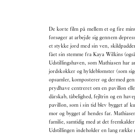
De korte film på mellem et og fire mi
forsøger at arbejde sig gennem depressi
et stykke jord med sin ven, skildpadd
fået sin stemme fra Kaya Wilkins (og
Udstillingshaven, som Mathiasen har an
jordskokker og hyldeblomster (som sig
opsamler, komposterer og dermed gena
prydhave centreret om en pavillon elle
dårskab, tåbelighed, fejltrin og en have
pavillon, som i sin tid blev bygget af 
mor og bygget af hendes far. Mathiase
familie, samtidig med at det fremkald
Udstillingen indeholder en lang række r