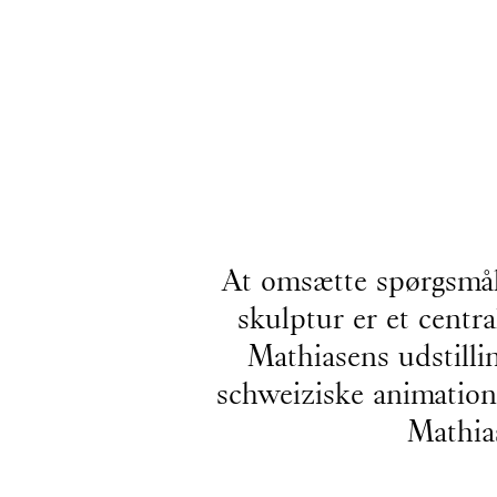
At omsætte spørgsmål
skulptur er et cent
Mathiasens udstilli
schweiziske animation
Mathias