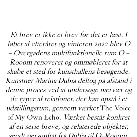
Et brev er ikke et brev før det er læst. I
løbet af efteråret og vinteren 2022 blev O
– Overgadens multifunktionelle rum O –
Rooom renoveret og ommøbleret for at
skabe et sted for kunsthallens besøgende.
Kunstner Marina Dubia deltog på afstand i
denne proces ved at undersøge nærvær og
de typer af relationer, der kan opstå i et
udstillingsrum, gennem værket
The Voice
of My Own Echo
. Værket består konkret
af en serie breve, og relaterede objekter,
sendt personligt fra Dubia til O–Rooom.