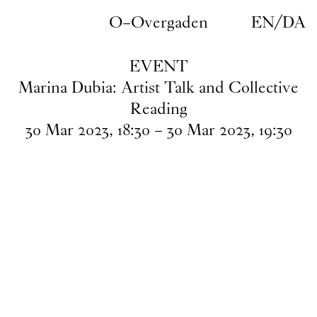
Gå til indhold
O–Overgaden
EN
/
DA
EVENT
Marina Dubia: Artist Talk and Collective
Reading
30
Mar
2023
,
18
:
30
–
30
Mar
2023
,
19
:
30