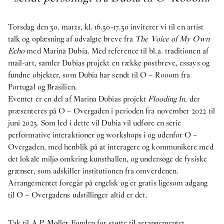
Torsdag den 30. marts, kl. 16.30-17.30 inviterer vi til en artist
talk og oplæsning af udvalgte breve fra
The Voice of My Own
Echo
med Marina Dubia. Med reference til bl.a. traditionen af
mail-art, samler Dubias projekt en række postbreve, essays og
fundne objekter, som Dubia har sendt til O – Rooom fra
Portugal og Brasilien.
Eventet er en del af Marina Dubias projekt
Flooding In
, der
præsenteres på O – Overgaden i perioden fra november 2022 til
juni 2023. Som led i dette vil Dubia vil udføre en serie
performative interaktioner og workshops i og udenfor O –
Overgaden, med henblik på at interagere og kommunikere med
det lokale miljø omkring kunsthallen, og undersøge de fysiske
grænser, som adskiller institutionen fra omverdenen.
Arrangementet foregår på engelsk og er gratis ligesom adgang
til O – Overgadens udstillinger altid er det.
Tak til A.P. Møller Fonden for støtte til arrangementet.