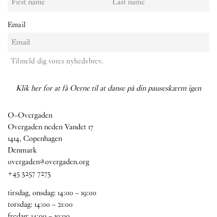
Email
Tilmeld dig vores nyhedsbrev.
Klik her for at få Oerne til at danse på din pauseskærm igen
O–Overgaden
Overgaden neden Vandet 17
1414, Copenhagen
Denmark
overgaden@overgaden.org
+45 3257 7273
tirsdag, onsdag:
14
:
00
–
19
:
00
torsdag:
14
:
00
–
21
:
00
fredag:
14
:
00
–
19
:
00