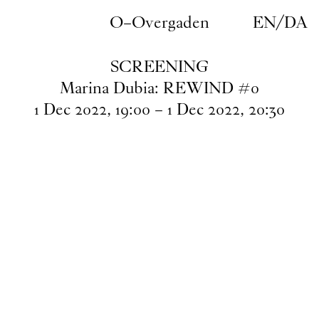
Gå til indhold
O–Overgaden
EN
/
DA
SCREENING
Marina Dubia: REWIND #0
1
Dec
2022
,
19
:
00
–
1
Dec
2022
,
20
:
30