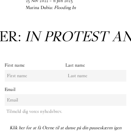
25
Nov
2022
–
11
Jun
2023
Marina Dubia:
Flooding In
ER:
IN PROTEST A
First name
Last name
Email
Tilmeld dig vores nyhedsbrev.
Klik her for at få Oerne til at danse på din pauseskærm igen