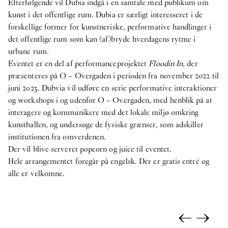
Efterfølgende vil Dubia indgå i en samtale med publikum om
kunst i det offentlige rum. Dubia er særligt interesseret i de
forskellige former for kunstneriske, performative handlinger i
det offentlige rum som kan (af)bryde hverdagens rytme i
urbane rum.
Eventet er en del af performanceprojektet
Floodin In
, der
præsenteres på O – Overgaden i perioden fra november 2022 til
juni 2023. Dubvia vil udføre en serie performative interaktioner
og workshops i og udenfor O – Overgaden, med henblik på at
interagere og kommunikere med det lokale miljø omkring
kunsthallen, og undersøge de fysiske grænser, som adskiller
institutionen fra omverdenen.
Der vil blive serveret popcorn og juice til eventet.
Hele arrangementet foregår på engelsk. Der er gratis entré og
alle er velkomne.
←
→