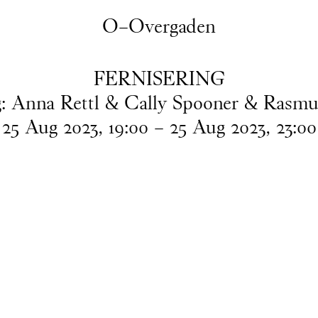
O–Overgaden
FERNISERING
: Anna Rettl & Cally Spooner & Rasm
25
Aug
2023
,
19
:
00
–
25
Aug
2023
,
23
:
00