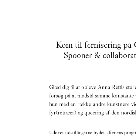
Kom til fernisering på 
Spooner & collabora
Glæd dig til at opleve Anna Rettls sto
forsøg på at modstå samme konstante 24
hun med en række andre kunstnere vid
fyr(retræer) og queering af den nord
Udover udstillingerne byder aftenens prog