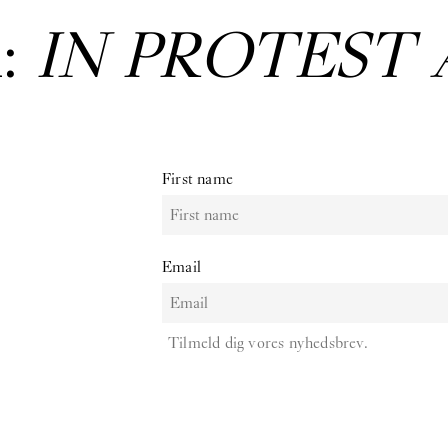
:
IN PROTEST 
First name
Email
Tilmeld dig vores nyhedsbrev.