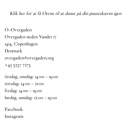
Klik her for at få Oerne til at danse på din pauseskærm igen
O–Overgaden
Overgaden neden Vandet 17
1414, Copenhagen
Denmark
overgaden@overgaden.org
+45 3257 7273
tirsdag, onsdag:
14
:
00
–
19
:
00
torsdag:
14
:
00
–
21
:
00
fredag:
14
:
00
–
19
:
00
lørdag, søndag:
12
:
00
–
19
:
00
Facebook
Instagram