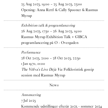
25
Aug
2023
,
19
:
00
–
25
Aug
2023
,
23
:
00
Opening: Anna Rettl & Cally Spooner & Rasmus
Myrup
Exhibition talk & programlancering
26
Aug
2023
,
17
:
30
–
26
Aug
2023
,
19
:
00
Rasmus Myrup Exhibition Talk + GIBCA
programlancering på O - Overgaden
Performance
28
Oct
2023
,
21
:
00
–
28
Oct
2023
,
22
:
30
1
Jan
1970
,
01
:
00
The Völva’s Live Déjà Vu
: Folkloristisk gossip
session med Rasmus Myrup
News
Annoncering
7
Jul
2023
Kommende udstillinger efterår 2023 - sommer 2024