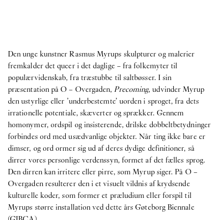
Den unge kunstner Rasmus Myrups skulpturer og malerier
fremkalder det queer i det daglige – fra folkemyter til
populærvidenskab, fra træstubbe til saltbøsser. I sin
præsentation på O – Overgaden,
Precoming
, udvinder Myrup
den ustyrlige eller ’underbestemte’ uorden i sproget, fra dets
irrationelle potentiale, skæverter og sprækker. Gennem
homonymer, ordspil og insisterende, drilske dobbeltbetydninger
forbindes ord med usædvanlige objekter. Når ting ikke bare er
dimser, og ord ormer sig ud af deres dydige definitioner, så
dirrer vores personlige verdenssyn, formet af det fælles sprog.
Den dirren kan irritere eller pirre, som Myrup siger. På O –
Overgaden resulterer den i et visuelt vildnis af krydsende
kulturelle koder, som former et præludium eller forspil til
Myrups større installation ved dette års Gøteborg Biennale
(GIBCA).