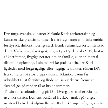
Den unge svenske kunstner Melanie Kittis forfatterskab og
kunstneriske praksis kommer fra et fragmenteret, måske endda
forstyrret, diskontinuerligt sted. Hendes anmelderroste litterære
debut
Halvt urne, halvt gral,
udgivet på Gyldendal i 2022, består
af kortfattede, flygtige notater om en familie, eller en mental
tilstand, i opløsning. I sin maleriske praksis arbejder Kitti
ligeledes med forgængelige eller flygtige teknikker, såsom DIY-
freskomaleri på større gipsklodser. Teknikker, som får
udtrykket til at forvitre og flyde ud, så værkerne fremstår
skrøbelige, på randen til at bryde sammen.
Til sin store soloudstilling på O – Overgaden skaber Kitti to
nye værkserier. Den ene består af freskoer malet på tunge,
næsten klodsede skulpturelle overflader: klumper af gips, støttet