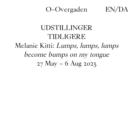
Gå til indhold
O–Overgaden
EN
/
DA
UDSTILLINGER
TIDLIGERE
Melanie Kitti:
Lumps, lumps, lumps
become bumps on my tongue
27
May
–
6
Aug
2023