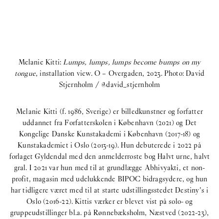
Melanie Kitti:
Lumps, lumps, lumps become bumps on my
tongue
, installation view. O – Overgaden, 2023. Photo: David
Stjernholm / @david_stjernholm
Melanie Kitti (f. 1986, Sverige) er billedkunstner og forfatter
uddannet fra Forfatterskolen i København (2021) og Det
Kongelige Danske Kunstakademi i København (2017-18) og
Kunstakademiet i Oslo (2013-19). Hun debuterede i 2022 på
forlaget Gyldendal med den anmelderroste bog Halvt urne, halvt
gral. I 2021 var hun med til at grundlægge Abhivyakti, et non-
profit, magasin med udelukkende BIPOC bidragsydere, og hun
har tidligere været med til at starte udstillingsstedet Destiny’s i
Oslo (2016-22). Kittis værker er blevet vist på solo- og
gruppeudstillinger bl.a. på Rønnebæksholm, Næstved (2022-23),