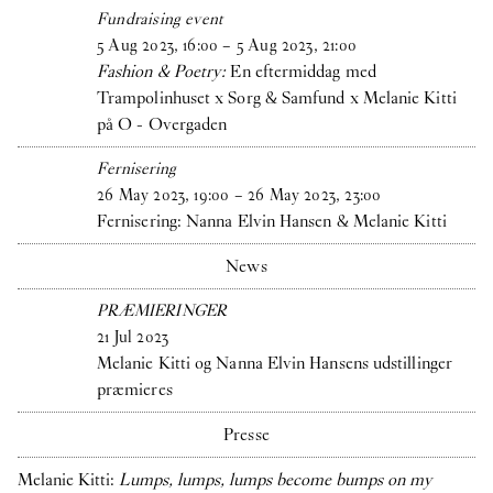
Fundraising event
5
Aug
2023
,
16
:
00
–
5
Aug
2023
,
21
:
00
Fashion & Poetry:
En eftermiddag med
Trampolinhuset x Sorg & Samfund x Melanie Kitti
på O - Overgaden
Fernisering
26
May
2023
,
19
:
00
–
26
May
2023
,
23
:
00
Fernisering: Nanna Elvin Hansen & Melanie Kitti
News
PRÆMIERINGER
21
Jul
2023
Melanie Kitti og Nanna Elvin Hansens udstillinger
præmieres
Presse
Melanie Kitti:
Lumps, lumps, lumps become bumps on my