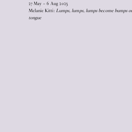
27
May
–
6
Aug
2023
specialdesignet, udfoldelig plakat som
Melanie Kitti:
Lumps, lumps, lumps become bumps o
omslag.
tongue
2026
17
Jun
2026
STICKY EYES (paintings, collages,
drawings, and monuments)
17
Jun
2026