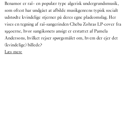
Benamor er raï– en populær type algerisk undergrundsmusik,
som oftest har undgået at afbilde musikgenrens typisk socialt
udstødte kvindelige stjerner på deres egne pladeomslag. Her
vises en tegning af raï-sangerinden Cheba Zohras LP-cover fra
1990erne, hvor sangikonets ansigt er erstattet af Pamela
Andersons, hvilket rejser spørgsmålet om, hvem der ejer det
(kvindelige) billede?
Læs mere