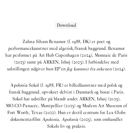
Download
Zahna Siham Benamor (f. 1988, DK) er poet og
performancekunstner med algerisk/fransk baggrund. Benamor
har performet på Art Hub Copenhagen (2024), Monnaie de Paris
(2023) samt på ARKEN, Ishøj (2023). I forbindelse med
udstillingen udgiver hun EP’en
Jeg kommer fra ørkenen
(2024).
Apolonia Sokol (f. 1988, FR) er billedkunstner med polsk og
fransk baggrund, opvokset delvist i Danmark og bosat i Paris.
Sokol har udstillet på blandt andet ARKEN, Ishøj (2023),
MO.CO Panacée, Montpellier (2023) og Modern Art Museum of
Fort Worth, Texas (2022). Hun er dertil centrum for Lea Globs
dokumentarfilm
Apolonia, Apoloni
a (2023), som omhandler
Sokols liv og praksis.