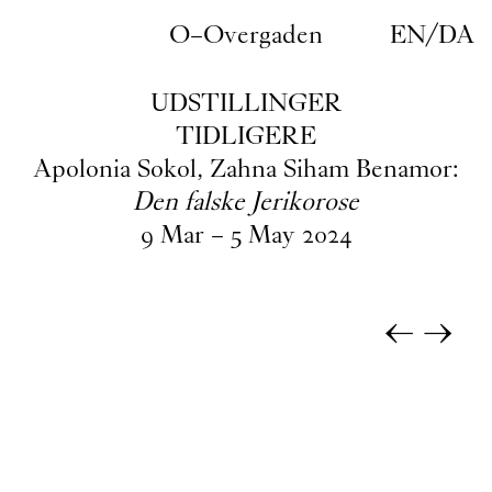
Gå til indhold
O–Overgaden
EN
/
DA
UDSTILLINGER
TIDLIGERE
Apolonia Sokol, Zahna Siham Benamor:
Den falske Jerikorose
9
Mar
–
5
May
2024
←
→