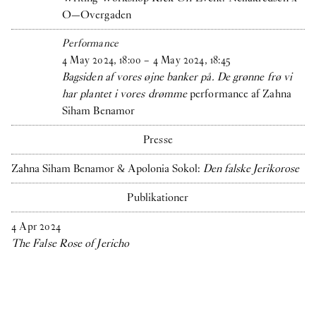
O—Overgaden
Performance
4
May
2024
,
18
:
00
–
4
May
2024
,
18
:
45
Bagsiden af vores øjne banker på. De grønne frø vi
har plantet i vores drømme
performance af Zahna
Siham Benamor
Presse
Zahna Siham Benamor & Apolonia Sokol:
Den falske Jerikorose
Publikationer
4
Apr
2024
The False Rose of Jericho