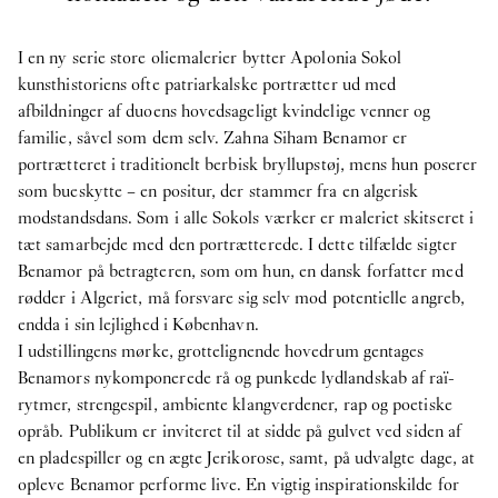
I en ny serie store oliemalerier bytter Apolonia Sokol
kunsthistoriens ofte patriarkalske portrætter ud med
afbildninger af duoens hovedsageligt kvindelige venner og
familie, såvel som dem selv. Zahna Siham Benamor er
portrætteret i traditionelt berbisk bryllupstøj, mens hun poserer
som bueskytte – en positur, der stammer fra en algerisk
modstandsdans. Som i alle Sokols værker er maleriet skitseret i
tæt samarbejde med den portrætterede. I dette tilfælde sigter
Benamor på betragteren, som om hun, en dansk forfatter med
rødder i Algeriet, må forsvare sig selv mod potentielle angreb,
endda i sin lejlighed i København.
I udstillingens mørke, grottelignende hovedrum gentages
Benamors nykomponerede rå og punkede lydlandskab af raï-
rytmer, strengespil, ambiente klangverdener, rap og poetiske
opråb. Publikum er inviteret til at sidde på gulvet ved siden af
en pladespiller og en ægte Jerikorose, samt, på udvalgte dage, at
opleve Benamor performe live. En vigtig inspirationskilde for