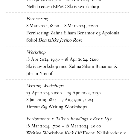
Nellakredsen BIPoC Skriveworkshop
Fernisering
8
Mar
2024
,
18
:
00
–
8
Mar
2024
,
22
:
00
Fernisering: Zahna Siham Benamor og Apolonia
Sokol
Den falske Jeriko Rose
Workshop
18
Apr
2024
,
19
:
30
–
18
Apr
2024
,
21
:
00
Skriveworkshop med Zahna Siham Benamor &
Jihaan Yussuf
Writing Workshops
23
Apr
2024
,
20
:
00
–
23
Apr
2024
,
21
:
30
8
Jan
2009
,
18
:
14
–
7
Aug
5400
,
19
:
14
Dream Big
Writing Workshops
Performance x Talks x Readings x Bar x DJ's
16
Mar
2024
,
17
:
00
–
16
Mar
2024
,
20
:
00
Writing Workshop
Kick Off
Event: Nellakredsen x