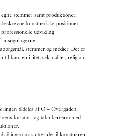
 egne stemmer samt produktioner,
 ubeskrevne kunstneriske positioner
 professionelle udvikling.
f ansøgningerne.
spørgsmål, stemmer og medier. Det er
il køn, etnicitet, seksualitet, religion,
ceringen tildeles af O – Overgaden.
tionens kurator- og teknikerteam med
uktioner.
tillingen og støtter dertil kunstneren