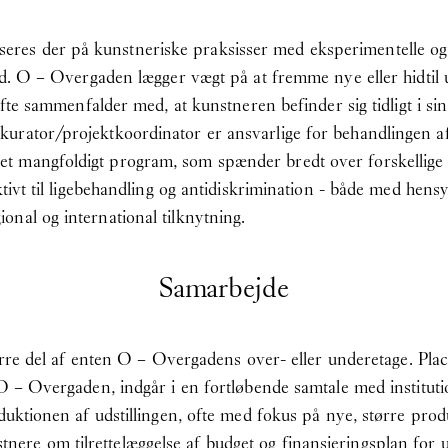
res der på kunstneriske praksisser med eksperimentelle og
tid. O – Overgaden lægger vægt på at fremme nye eller hidtil
ofte sammenfalder med, at kunstneren befinder sig tidligt i sin
urator/projektkoordinator er ansvarlige for behandlingen a
t mangfoldigt program, som spænder bredt over forskellige 
ivt til ligebehandling og antidiskrimination - både med hensyn t
nal og international tilknytning.
Samarbejde
større del af enten O – Overgadens over- eller underetage. Pla
 O – Overgaden, indgår i en fortløbende samtale med institu
duktionen af udstillingen, ofte med fokus på nye, større prod
e om tilrettelæggelse af budget og finansieringsplan for uds