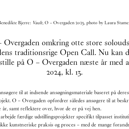
Benedikte Bjerre:
Vault
, O – Overgaden 2023, photo by Laura Stame
 Overgaden omkring otte store soloudsti
llens traditionsrige Open Call. Nu kan d
tille på O – Overgaden næste år med an
2024, kl. 13.
søgere til at indsende ansøgningsmateriale baseret på deres
projekt. O – Overgaden opfordrer således ansøgere til at besk
 år, samt reflektere over, hvor de er på vej hen.
arbejde færdige udstillingsprojekter specifikt tilpasset insti
ifikke kunstneriske praksis og proces – med de mange forandr