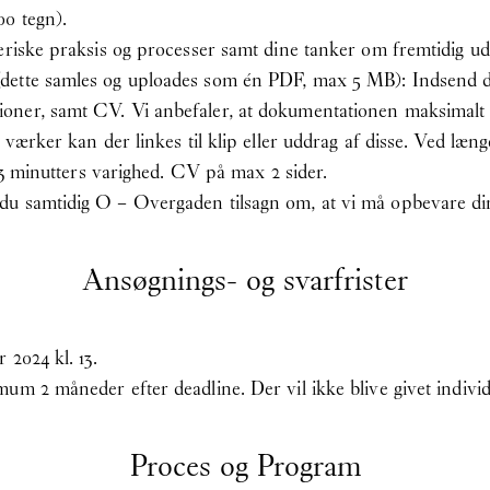
0 tegn).
eriske praksis og processer samt dine tanker om fremtidig ud
dette samles og uploades som én PDF, max 5 MB): Indsend do
ner, samt CV. Vi anbefaler, at dokumentationen maksimalt be
 værker kan der linkes til klip eller uddrag af disse. Ved læn
2-3 minutters varighed. CV på max 2 sider.
u samtidig O – Overgaden tilsagn om, at vi må opbevare din 
Ansøgnings- og svarfrister
 2024 kl. 13.
um 2 måneder efter deadline. Der vil ikke blive givet individ
Proces og Program