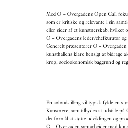
Med O – Overgadens Open Call fokuse
som er kritiske og relevante i sin sam
eller sider af et kunstnerskab, hvilket 
O – Overgadens leder/chefkurator og k
Generelt præsenterer O – Overgaden e
kunsthallens klare hensigt at bidrage akt
krop, socioøkonomisk baggrund og regio
En soloudstilling vil typisk fylde en 
Kunstnere, som tilbydes at udstille på
det formål at støtte udviklingen og pro
O – Overgaden samarbejder med kunstner