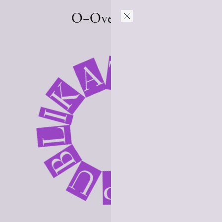
O–Overgaden
K
I
A
L
T
B
I
U
O
P
N
R
E