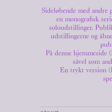
Sideløbende med andre p
en monografisk seri
soloudstillinger. Publ
udstillingerne og åbn
publ
På denne hjemmeside (he
såvel som and
En trykt version
spe
17
Jun
2026