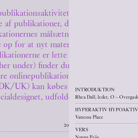
ublikationsaktiviteter har O – Overgad
e af publikationer, der udgives i forbind
ikationernes målsætning er at udvide sa
e op for at nyt materiale kan udspringe 
ikationerne er lette at tilgå selv langvejs
r under) finder du en PDF-version af a
re onlinepublikationer, som du gratis 
 (DK/UK) kan købes for 50 DKK i vores
INTRODUKTION
cialdesignet, udfoldelig plakat som oms
Rhea Dall, leder, O – Overgad
HYPERAKTIV HYPOAKTI
Vanessa Place
2026
VERS
Nanna Friis