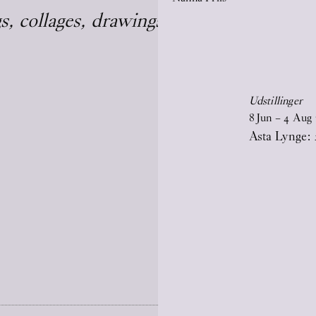
, collages, drawings, and monuments)
Udstillinger
8
Jun
–
4
Aug
Asta Lynge: