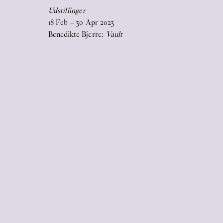
Udstillinger
specialdesignet, udfoldelig plakat som
18
Feb
–
30
Apr
2023
omslag.
Benedikte Bjerre:
Vault
2026
17
Jun
2026
STICKY EYES (paintings, collages,
drawings, and monuments)
17
Jun
2026