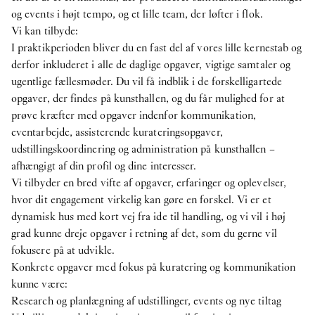
9
Apr
2026
og events i højt tempo, og et lille team, der løfter i flok.
O – Overgaden søger en praktikant til
Vi kan tilbyde:
efterårssemesteret 2026
I praktikperioden bliver du en fast del af vores lille kernestab og
Stillingsopslag
derfor inkluderet i alle de daglige opgaver, vigtige samtaler og
17
Feb
2026
ugentlige fællesmøder. Du vil få indblik i de forskelligartede
O – OVERGADEN SØGER KUNSTFAGLIG
opgaver, der findes på kunsthallen, og du får mulighed for at
ADMINISTRATOR
prøve kræfter med opgaver indenfor kommunikation,
eventarbejde, assisterende kurateringsopgaver,
2025
udstillingskoordinering og administration på kunsthallen –
afhængigt af din profil og dine interesser.
Internship
Vi tilbyder en bred vifte af opgaver, erfaringer og oplevelser,
8
Oct
2025
hvor dit engagement virkelig kan gøre en forskel. Vi er et
O – Overgaden søger en praktikant til
dynamisk hus med kort vej fra ide til handling, og vi vil i høj
forårssemesteret 2026
grad kunne dreje opgaver i retning af det, som du gerne vil
publikation
fokusere på at udvikle.
29
Apr
2025
Konkrete opgaver med fokus på kuratering og kommunikation
Publikation: Cecilie Norgaard -
Emotionally
kunne være:
Invested
Research og planlægning af udstillinger, events og nye tiltag