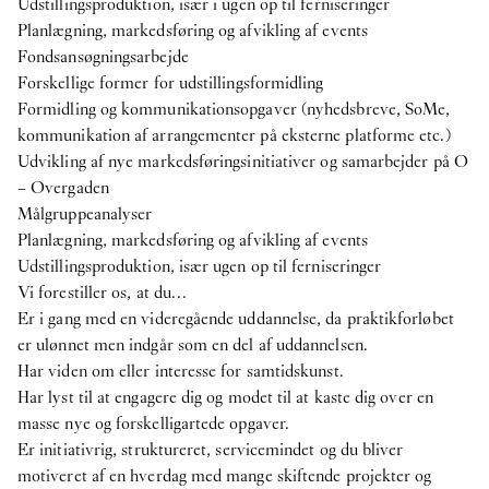
Udstillingsproduktion, især i ugen op til ferniseringer
publikation
Planlægning, markedsføring og afvikling af events
29
Apr
2025
Fondsansøgningsarbejde
Publikation: Victor Bengtsson -
Horse droppings are
Forskellige former for udstillingsformidling
not figs
Formidling og kommunikationsopgaver (nyhedsbreve, SoMe,
kommunikation af arrangementer på eksterne platforme etc.)
7
Apr
2025
Udvikling af nye markedsføringsinitiativer og samarbejder på O
O – Overgaden søger en praktikant til
– Overgaden
efterårssemesteret 2025
Målgruppeanalyser
2024
Planlægning, markedsføring og afvikling af events
Udstillingsproduktion, især ugen op til ferniseringer
Internship
Vi forestiller os, at du…
24
Oct
2024
Er i gang med en videregående uddannelse, da praktikforløbet
O – Overgaden søger to praktikanter til
er ulønnet men indgår som en del af uddannelsen.
forårssemestret 2025
Har viden om eller interesse for samtidskunst.
Har lyst til at engagere dig og modet til at kaste dig over en
Se mere
masse nye og forskelligartede opgaver.
Er initiativrig, struktureret, servicemindet og du bliver
motiveret af en hverdag med mange skiftende projekter og