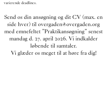
ER:
IN PROTEST A
varierende deadlines.
Send os din ansøgning og dit CV (max. en
side hver) til overgaden@overgaden.org
med emnefeltet ”Praktikansøgning” senest
First name
Last name
mandag d. 27. april 2026. Vi indkalder
løbende til samtaler.
Email
Vi glæder os meget til at høre fra dig!
Tilmeld dig vores nyhedsbrev.
Klik her for at få Oerne til at danse på din pauseskærm igen
O–Overgaden
Overgaden neden Vandet 17
1414, Copenhagen