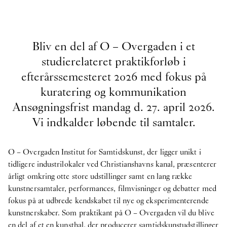
velkommen til teamet
Bliv en del af O – Overgaden i et
2026
studierelateret praktikforløb i
Publikation
efterårssemesteret 2026 med fokus på
18
Jun
2026
kuratering og kommunikation
Publikation: coyote -
Upstairs
Ansøgningsfrist mandag d. 27. april 2026.
Publikation
Vi indkalder løbende til samtaler.
18
Jun
2026
Publikation: Morten Knudsen -
STICKY EYES
(paintings, collages, drawings, and monuments)
O – Overgaden Institut for Samtidskunst, der ligger unikt i
tidligere industrilokaler ved Christianshavns kanal, præsenterer
NOW
årligt omkring otte store udstillinger samt en lang række
8
Jun
2026
kunstnersamtaler, performances, filmvisninger og debatter med
HAY x O – Overgaden ~ 3daysofdesign
fokus på at udbrede kendskabet til nye og eksperimenterende
kunstnerskaber. Som praktikant på O – Overgaden vil du blive
Internship
en del af et en kunsthal, der producerer samtidskunstudstillinger