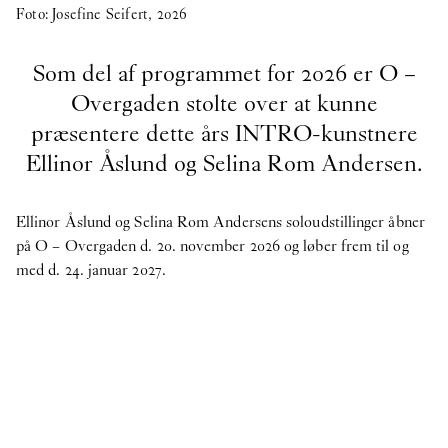
Foto: Josefine Seifert, 2026
velkommen til teamet
Som del af programmet for 2026 er O –
2026
Overgaden stolte over at kunne
præsentere dette års INTRO-kunstnere
Publikation
Ellinor Åslund og Selina Rom Andersen.
18
Jun
2026
Publikation: coyote -
Upstairs
Ellinor Åslund og Selina Rom Andersens soloudstillinger åbner
Publikation
på O – Overgaden d. 20. november 2026 og løber frem til og
18
Jun
2026
med d. 24. januar 2027.
Publikation: Morten Knudsen -
STICKY EYES
(paintings, collages, drawings, and monuments)
NOW
8
Jun
2026
HAY x O – Overgaden ~ 3daysofdesign
Internship