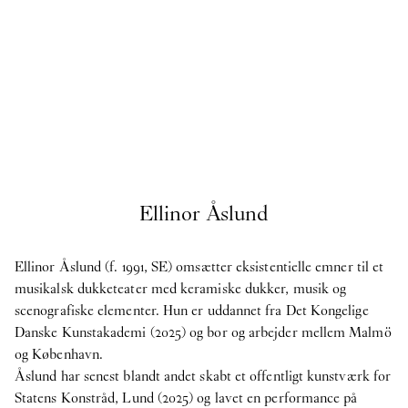
9
Apr
2026
O – Overgaden søger en praktikant til
efterårssemesteret 2026
Stillingsopslag
17
Feb
2026
O – OVERGADEN SØGER KUNSTFAGLIG
ADMINISTRATOR
2025
Ellinor Åslund
Internship
8
Oct
2025
O – Overgaden søger en praktikant til
Ellinor Åslund (f. 1991, SE) omsætter eksistentielle emner til et
forårssemesteret 2026
musikalsk dukketeater med keramiske dukker, musik og
scenografiske elementer. Hun er uddannet fra Det Kongelige
publikation
Danske Kunstakademi (2025) og bor og arbejder mellem Malmö
29
Apr
2025
og København.
Publikation: Cecilie Norgaard -
Emotionally
Åslund har senest blandt andet skabt et offentligt kunstværk for
Invested
Statens Konstråd, Lund (2025) og lavet en performance på