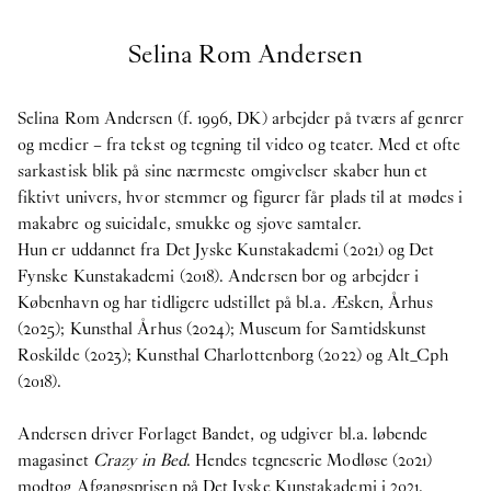
ER:
IN PROTEST A
Selina Rom Andersen
Selina Rom Andersen (f. 1996, DK) arbejder på tværs af genrer
First name
Last name
og medier – fra tekst og tegning til video og teater. Med et ofte
sarkastisk blik på sine nærmeste omgivelser skaber hun et
fiktivt univers, hvor stemmer og figurer får plads til at mødes i
makabre og suicidale, smukke og sjove samtaler.
Email
Hun er uddannet fra Det Jyske Kunstakademi (2021) og Det
Fynske Kunstakademi (2018). Andersen bor og arbejder i
København og har tidligere udstillet på bl.a. Æsken, Århus
Tilmeld dig vores nyhedsbrev.
(2025); Kunsthal Århus (2024); Museum for Samtidskunst
Roskilde (2023); Kunsthal Charlottenborg (2022) og Alt_Cph
Klik her for at få Oerne til at danse på din pauseskærm igen
(2018).
Andersen driver Forlaget Bandet, og udgiver bl.a. løbende
O–Overgaden
magasinet
Crazy in Bed
. Hendes tegneserie Modløse (2021)
Overgaden neden Vandet 17
modtog Afgangsprisen på Det Jyske Kunstakademi i 2021.
1414, Copenhagen