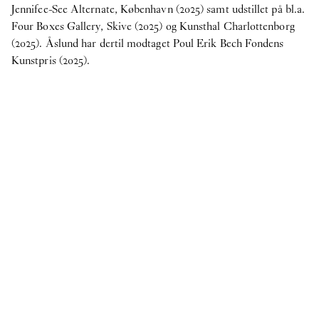
Jennifee-See Alternate, København (2025) samt udstillet på bl.a.
publikation
Four Boxes Gallery, Skive (2025) og Kunsthal Charlottenborg
29
Apr
2025
(2025). Åslund har dertil modtaget Poul Erik Bech Fondens
Publikation: Victor Bengtsson -
Horse droppings are
Kunstpris (2025).
not figs
7
Apr
2025
O – Overgaden søger en praktikant til
efterårssemesteret 2025
2024
Internship
24
Oct
2024
O – Overgaden søger to praktikanter til
forårssemestret 2025
Se mere