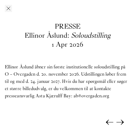
Gå til indhold
O–Overgaden
EN
/
DA
PRESSE
Presse
Ellinor Åslund:
Soloudstilling
1
Apr
2026
Her kan du downloade pressefotos fra O – Overgadens
tidligere, nuværende og kommende udstillinger. Hvis du har
spørgsmål, søger et større billedudvalg eller materiale fra
Ellinor Åslund åbner sin første institutionelle soloudstilling på
tidligere udstillinger, er du velkommen til at kontakte
O – Overgaden d. 20. november 2026. Udstillingen løber frem
presseansvarlig
til og med d. 24. januar 2027. Hvis du har spørgsmål eller søger
Asta Kjærulff Bay: ab@overgaden.org
.
et større billedudvalg, er du velkommen til at kontakte
2026
presseansvarlig Asta Kjærulff Bay:
ab@overgaden.org
Bruno Zhu:
Women Upstairs
←
→
Gruppeudstilling:
IN PROTEST AND IN CARE
Ellinor Åslund:
Soloudstilling