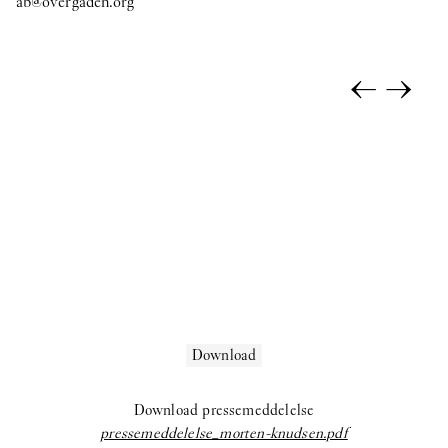
ab@overgaden.org
Selina Rom Andersen:
Soloudstilling
coyote:
Upstairs
←
→
Morten Knudsen:
STICKY EYES (paintings, collages, drawings,
and monuments)
Freja Sofie Kirk:
Pastimes
ihsan saad ihsan tahir:
TH8 BJIBK
2025
Anna Munk:
Tint
Kamil Dossar:
Fahrenheit
Download
Karim Boumjimar:
Pandemonium Paradiso
Download pressemeddelelse
Reba Maybury:
Private Life
pressemeddelelse_morten-knudsen.pdf