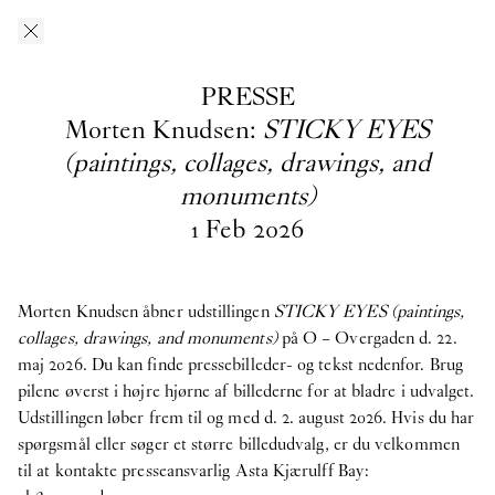
Gå til indhold
O–Overgaden
EN
/
DA
PRESSE
Presse
Morten Knudsen:
STICKY EYES
(paintings, collages, drawings, and
monuments)
Her kan du downloade pressefotos fra O – Overgadens
tidligere, nuværende og kommende udstillinger. Hvis du har
1
Feb
2026
spørgsmål, søger et større billedudvalg eller materiale fra
tidligere udstillinger, er du velkommen til at kontakte
presseansvarlig
Asta Kjærulff Bay: ab@overgaden.org
.
Morten Knudsen åbner udstillingen
STICKY EYES (paintings,
collages, drawings, and monuments)
på O – Overgaden d. 22.
2026
maj 2026. Du kan finde pressebilleder- og tekst nedenfor. Brug
Bruno Zhu:
Women Upstairs
pilene øverst i højre hjørne af billederne for at bladre i udvalget.
Udstillingen løber frem til og med d. 2. august 2026. Hvis du har
Gruppeudstilling:
IN PROTEST AND IN CARE
spørgsmål eller søger et større billedudvalg, er du velkommen
til at kontakte presseansvarlig Asta Kjærulff Bay:
Ellinor Åslund:
Soloudstilling