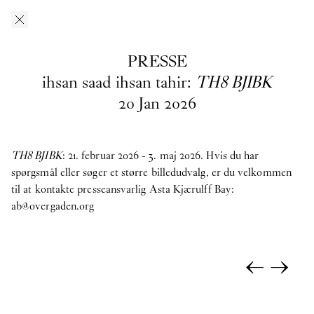
Gå til indhold
O–Overgaden
EN
/
DA
PRESSE
Presse
ihsan saad ihsan tahir:
TH8 BJIBK
20
Jan
2026
Her kan du downloade pressefotos fra O – Overgadens
tidligere, nuværende og kommende udstillinger. Hvis du har
spørgsmål, søger et større billedudvalg eller materiale fra
TH8 BJIBK
: 21. februar 2026 - 3. maj 2026. Hvis du har
tidligere udstillinger, er du velkommen til at kontakte
spørgsmål eller søger et større billedudvalg, er du velkommen
presseansvarlig
til at kontakte presseansvarlig Asta Kjærulff Bay:
Asta Kjærulff Bay: ab@overgaden.org
.
ab@overgaden.org
2026
Bruno Zhu:
Women Upstairs
←
→
Gruppeudstilling:
IN PROTEST AND IN CARE
Ellinor Åslund:
Soloudstilling