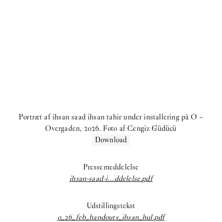
Selina Rom Andersen:
Soloudstilling
coyote:
Upstairs
Morten Knudsen:
STICKY EYES (paintings, collages, drawings,
and monuments)
Freja Sofie Kirk:
Pastimes
ihsan saad ihsan tahir:
TH8 BJIBK
Portræt af ihsan saad ihsan tahir under installering på O –
2025
Overgaden, 2026. Foto af Cengiz Güdücü
Download
Anna Munk:
Tint
Kamil Dossar:
Fahrenheit
Pressemeddelelse
ihsan-saad-i…ddelelse.pdf
Karim Boumjimar:
Pandemonium Paradiso
Udstillingstekst
Reba Maybury:
Private Life
o_26_feb_handouts_ihsan_hul.pdf