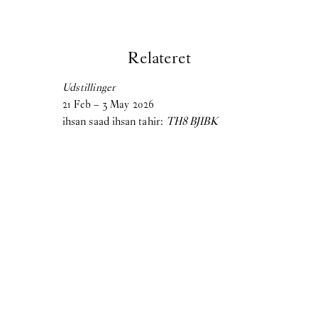
Birke Gorm:
let me stop you right there
Samara Sallam:
A Speaking Puddle of Blood
Relateret
Cecilie Norgaard:
Emotionally Invested
Udstillinger
Victor Bengtsson:
Horse droppings are not figs
21
Feb
–
3
May
2026
ihsan saad ihsan tahir:
TH8 BJIBK
2024
Madeleine Andersson:
Degenerative Knowledge Production
Villiam Miklos Andersen:
Caffè Crema
Aske Thiberg:
Shutting Out the Sun
Maja Malou Lyse:
MM
Se mere