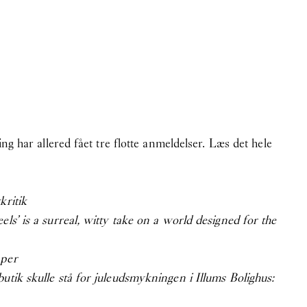
nsen, som pr. 1. april
, velkommen til teamet
ing har allered fået tre flotte anmeldelser. Læs det hele
kritik
ls’ is a surreal, witty take on a world designed for the
aper
utik skulle stå for juleudsmykningen i Illums Bolighus:
gs, and monuments)