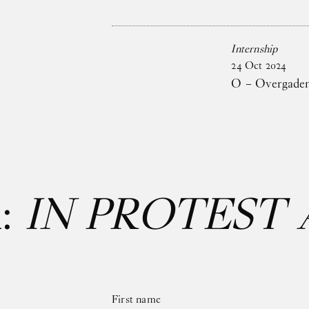
Internship
24
Oct
2024
O – Overgaden 
:
IN PROTEST 
First name