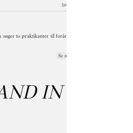
2024
søger to praktikanter til forårssemestret 2025
Se mere
AND IN CARE
:
Last name