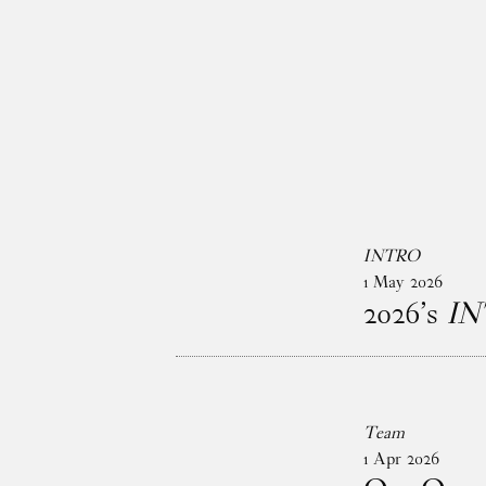
Gå til indhold
INTRO
1
May
2026
2026’s
I
Team
1
Apr
2026