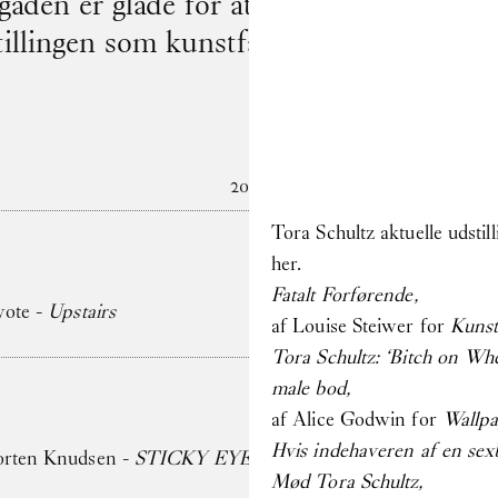
aden er glade for at byde Anne Mikél Je
stillingen som kunstfaglig administrator
2026
Tora Schultz aktuelle udstill
her.
Fatalt Forførende
,
yote -
Upstairs
af Louise Steiwer for
Kunst
Tora Schultz: ‘Bitch on Whee
male bod
,
af Alice Godwin for
Wallp
Hvis indehaveren af en sexb
Morten Knudsen -
STICKY EYES (paintings, collages, drawin
Mød Tora Schultz
,