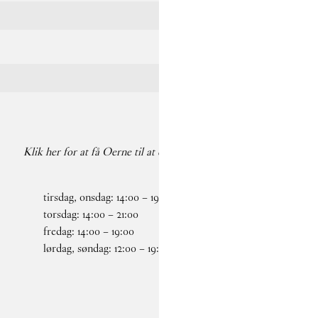
Klik her for at få Oerne til at danse på din pauseskærm igen
tirsdag, onsdag:
14
:
00
–
19
:
00
Faceb
torsdag:
14
:
00
–
21
:
00
Insta
fredag:
14
:
00
–
19
:
00
lørdag, søndag:
12
:
00
–
19
:
00