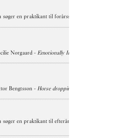
søger en praktikant til forårssemesteret 2026
ecilie Norgaard -
Emotionally Invested
ictor Bengtsson -
Horse droppings are not figs
søger en praktikant til efterårssemesteret 2025