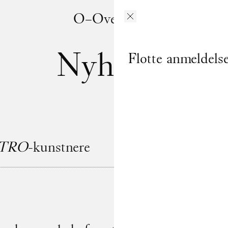
O–Overgaden
Nyheder
Flotte anmeldelse
NTRO
-kunstnere