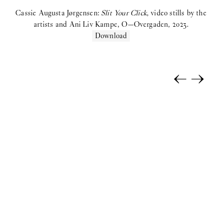
Birke Gorm:
let me stop you right there
Cassie Augusta Jørgensen:
Slit Your Click
, video stills by the
artists and Ani Liv Kampe, O—Overgaden, 2023.
Samara Sallam:
A Speaking Puddle of Blood
Download
Cecilie Norgaard:
Emotionally Invested
Victor Bengtsson:
Horse droppings are not figs
←
→
2024
Madeleine Andersson:
Degenerative Knowledge Production
Villiam Miklos Andersen:
Caffè Crema
Aske Thiberg:
Shutting Out the Sun
Maja Malou Lyse:
MM
Se mere