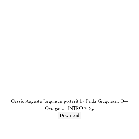
ER:
IN PROTEST A
First name
Last name
Email
Tilmeld dig vores nyhedsbrev.
Cassie Augusta Jørgensen portrait by Frida Gregersen, O—
Klik her for at få Oerne til at danse på din pauseskærm igen
Overgaden INTRO 2023.
Download
O–Overgaden
Overgaden neden Vandet 17