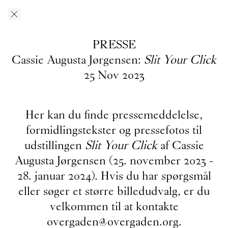
Gå til indhold
O–Overgaden
EN
/
DA
PRESSE
Presse
Cassie Augusta Jørgensen:
Slit Your Click
25
Nov
2023
Her kan du downloade pressefotos fra O – Overgadens
tidligere, nuværende og kommende udstillinger. Hvis du har
Her kan du finde pressemeddelelse,
spørgsmål, søger et større billedudvalg eller materiale fra
tidligere udstillinger, er du velkommen til at kontakte
formidlingstekster og pressefotos til
presseansvarlig
Asta Kjærulff Bay: ab@overgaden.org
.
udstillingen
Slit Your Click
af Cassie
Augusta Jørgensen (25. november 2023 -
2026
28. januar 2024). Hvis du har spørgsmål
Bruno Zhu:
Women Upstairs
eller søger et større billedudvalg, er du
Gruppeudstilling:
IN PROTEST AND IN CARE
velkommen til at kontakte
overgaden@overgaden.org
.
Ellinor Åslund:
Soloudstilling