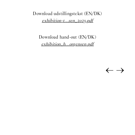
Selina Rom Andersen:
Soloudstilling
Download udstillingstekst (EN/DK)
coyote:
Upstairs
exhibition-t…sen_2023.pdf
Morten Knudsen:
STICKY EYES (paintings, collages, drawings,
Download hand-out (EN/DK)
and monuments)
exhibition_h…orgensen.pdf
Freja Sofie Kirk:
Pastimes
←
→
ihsan saad ihsan tahir:
TH8 BJIBK
2025
Anna Munk:
Tint
Kamil Dossar:
Fahrenheit
Karim Boumjimar:
Pandemonium Paradiso
Reba Maybury:
Private Life